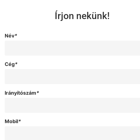
Írjon nekünk!
Név
*
Cég
*
Irányítószám
*
Mobil
*