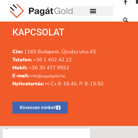
KAPCSOLAT
Cím:
1165 Budapest, Újszász utca 43.
Telefon:
+36 1 402 42 22
Mobil:
+36 30 477 9552
E-mail:
info@pagatgold.hu
Nyitvatartás:
H-Cs 8-16.40, P: 8-15.50
Kövessen minket!